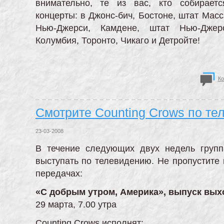
внимательно, те из вас, кто собирает
концерты: в Джонс-бич, Бостоне, штат Масс
Нью-Джерси, Камдене, штат Нью-Джерс
Колумбия, Торонто, Чикаго и Детройте!
Ко
Смотрите Counting Crows по те
23-03-2008
В течение следующих двух недель групп
выступать по телевидению. Не пропустите
передачах:
«С добрым утром, Америка», выпуск вых
29 марта, 7.00 утра
Counting Crows исполнят: