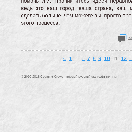
помочь ИМ. Проникнитесь идеей неравно
ведь это ваш город, ваша страна, ваш 
сделать больше, чем можете вы, просто про
этого процесса.
Ко
«
1
...
6
7
8
9
10
11
12
© 2010-2018
Counting Crows
- первый русский фан сайт группы